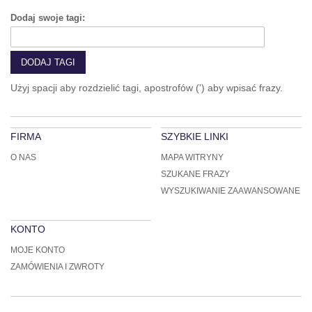
Dodaj swoje tagi:
DODAJ TAGI
Użyj spacji aby rozdzielić tagi, apostrofów (') aby wpisać frazy.
FIRMA
SZYBKIE LINKI
O NAS
MAPA WITRYNY
SZUKANE FRAZY
WYSZUKIWANIE ZAAWANSOWANE
KONTO
MOJE KONTO
ZAMÓWIENIA I ZWROTY